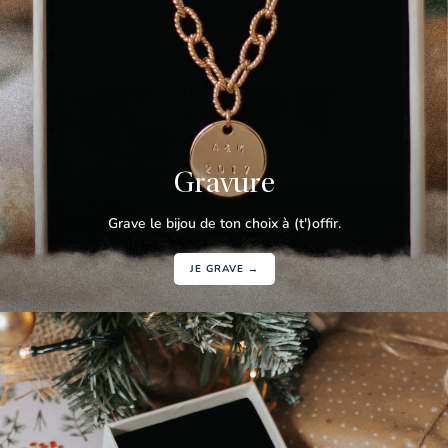
Gravure
Grave le bijou de ton choix à (t')offir.
JE GRAVE →