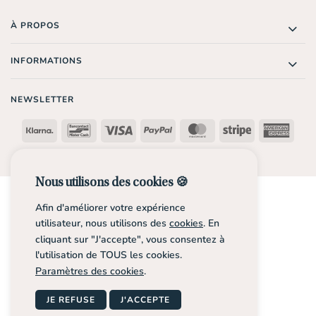
À PROPOS
INFORMATIONS
NEWSLETTER
Klarna
Bancontact
Visa
PayPal
MasterCard
Stripe
Amer
Expr
Copyright 2026 ©
ZodiaciJewelry
Nous utilisons des cookies 🍪
Afin d'améliorer votre expérience
utilisateur, nous utilisons des
cookies
. En
cliquant sur "J'accepte", vous consentez à
l'utilisation de TOUS les cookies.
Paramètres des cookies
.
JE REFUSE
J'ACCEPTE