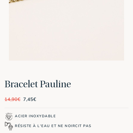
Bracelet Pauline
Le
Le
14,90
€
7,45
€
prix
prix
initial
actuel
était :
est :
ACIER INOXYDABLE
14,90€.
7,45€.
RÉSISTE À L'EAU ET NE NOIRCIT PAS