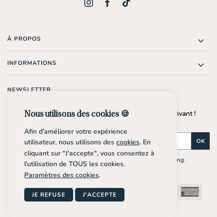
À PROPOS
INFORMATIONS
NEWSLETTER
Profite de -10%* sur ta prochaine commande en t'inscrivant !
Nous utilisons des cookies 🍪
*Dès 30€ d'achat.
Afin d'améliorer votre expérience
OK
utilisateur, nous utilisons des
cookies
. En
cliquant sur "J'accepte", vous consentez à
En m'inscrivant, j'accepte de recevoir des e-mails marketing.
l'utilisation de TOUS les cookies.
Paramètres des cookies
.
Klarna
Bancontact
Visa
PayPal
MasterCard
Stripe
Amer
JE REFUSE
J'ACCEPTE
Expr
Copyright 2026 ©
ZodiaciJewelry