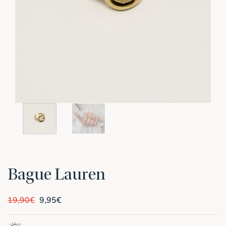
Bague Lauren
Le
Le
19,90
€
9,95
€
prix
prix
initial
actuel