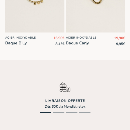
16,90
€
19,90
€
ACIER INOXYDABLE
ACIER INOXYDABLE
Bague Billy
Bague Carly
Le
Le
Le
Le
8,45
€
9,95
€
prix
prix
prix
pri
initial
actuel
initial
act
était :
est :
était :
est 
16,90€.
8,45€.
19,90€.
9,9
LIVRAISON OFFERTE
Dès 60€ via Mondial relay.