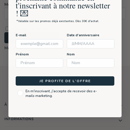
t'inscrivant à notre newsletter
Obligatoire
Mot de passe
! 💌
*Valable sur les promos déjà existantes. Dès 30€ d'achat.
Se souvenir de moi
E-mail
Date d'anniversaire
SE CONNECTER
Mot de passe perdu ?
Prénom
Nom
JE PROFITE DE L'OFFRE
En m'inscrivant, j'accepte de recevoir des e-
mails marketing.
À PROPOS
INFORMATIONS