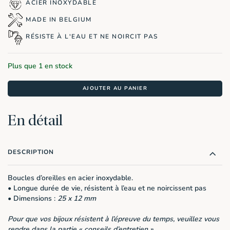
était :
est :
ACIER INOXYDABLE
notation
16,90€.
8,45€.
client
MADE IN BELGIUM
RÉSISTE À L'EAU ET NE NOIRCIT PAS
Plus que 1 en stock
AJOUTER AU PANIER
En détail
DESCRIPTION
Boucles d’oreilles en acier inoxydable.
• Longue durée de vie, résistent à l’eau et ne noircissent pas
• Dimensions :
25 x 12 mm
Pour que vos bijoux résistent à l’épreuve du temps, veuillez vous
rendre dans la partie «
conseils d’entretien
».