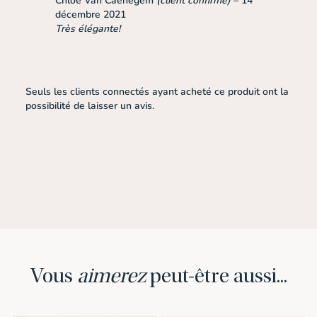
Chloé Van Caenegem
(client confirmé)
–
14
sur 5
décembre 2021
Très élégante!
Seuls les clients connectés ayant acheté ce produit ont la
possibilité de laisser un avis.
Vous
aimerez
peut-être aussi...