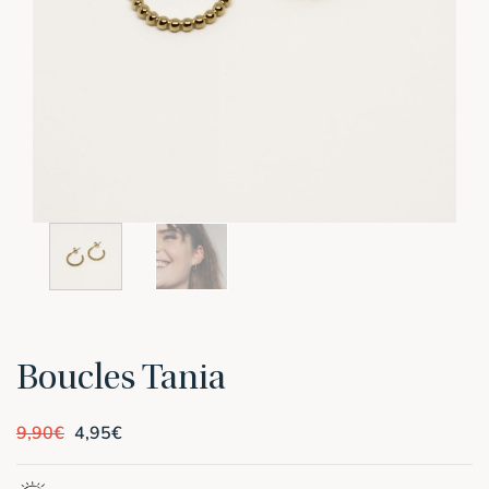
Boucles Tania
Le
Le
9,90
€
4,95
€
prix
prix
initial
actuel