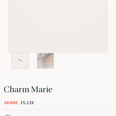
Charm Marie
Le
Le
18,90
€
15,12
€
prix
prix
initial
actuel