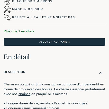
était :
est :
PLAQUÉ OR 3 MICRONS
18,90€.
15,12€.
MADE IN BELGIUM
RÉSISTE À L'EAU ET NE NOIRCIT PAS
Plus que 1 en stock
AJOUTER AU PANIER
En détail
DESCRIPTION
Charm en plaqué or 3 microns qui se compose d’un pendentif en
forme de croix avec des boules. Ce charm s’associe parfaitement
avec nos
chaînes
en plaqué or 3 microns.
• Longue durée de vie, résiste à l’eau et ne noircit pas
• Longueur (sans l’anneau) :
1,5 cm