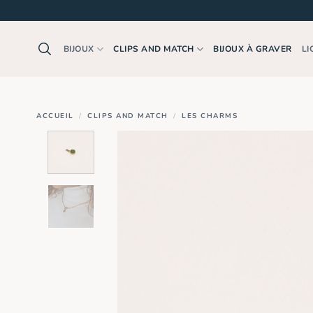
Passer
au
contenu
BIJOUX
CLIPS AND MATCH
BIJOUX À GRAVER
LI
ACCUEIL
/
CLIPS AND MATCH
/
LES CHARMS