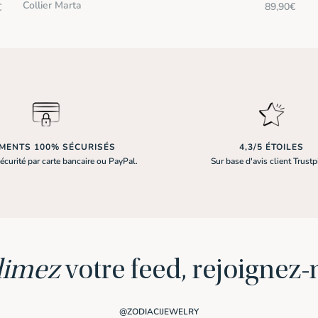
Collier Marta
89,90
€
€
Le
prix
actuel
est :
€.
88,64€.
EMENTS 100% SÉCURISÉS
4,3/5 ÉTOILES
écurité par carte bancaire ou PayPal.
Sur base d'avis client Trustp
limez
votre feed, rejoignez
@ZODIACIJEWELRY