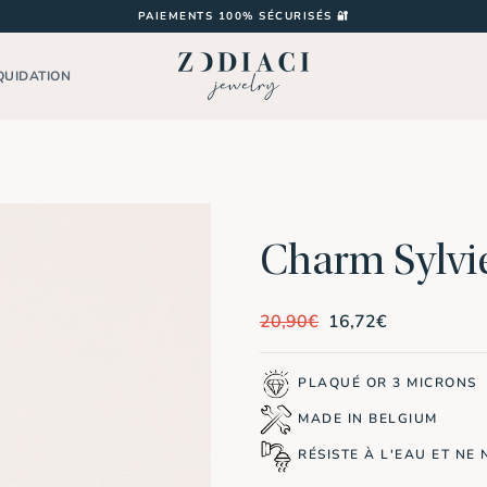
PAIEMENTS 100% SÉCURISÉS 🔐
QUIDATION
Charm Sylvi
Le
Le
20,90
€
16,72
€
prix
prix
initial
actuel
était :
est :
PLAQUÉ OR 3 MICRONS
20,90€.
16,72€.
MADE IN BELGIUM
RÉSISTE À L'EAU ET NE 