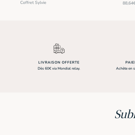
Coffret Sylvie
88,64
Le
prix
initial
était :
110,80
LIVRAISON OFFERTE
PAI
Dès 60€ via Mondial relay.
Achète en s
Sub