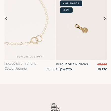
+ DE SIGNES
-20%
RUPTURE DE STOCK
PLAQUÉ OR 3 MICRONS
18,90
€
PLAQUÉ OR 3 MICRONS
Collier Jeanne
Clip Astro
0
€
69,90
€
15,12
€