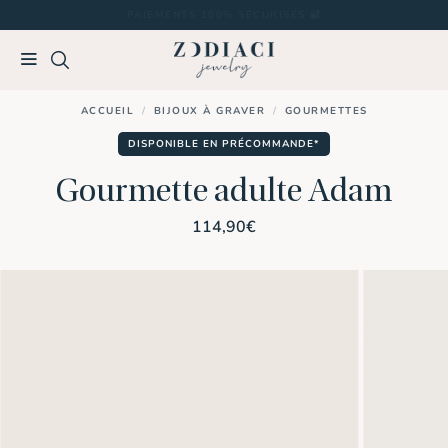
Passer
PAIEMENTS 100% SÉCURISÉS 🔐
au
contenu
ACCUEIL
/
BIJOUX À GRAVER
/
GOURMETTES
DISPONIBLE EN PRÉCOMMANDE*
Gourmette adulte Adam
114,90
€