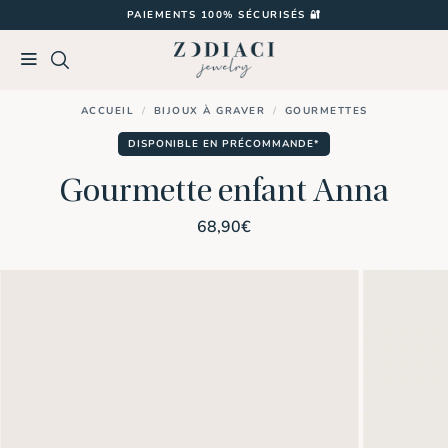
Passer
PAIEMENTS 100% SÉCURISÉS 🔐
au
contenu
ACCUEIL
/
BIJOUX À GRAVER
/
GOURMETTES
DISPONIBLE EN PRÉCOMMANDE*
Gourmette enfant Anna
68,90
€